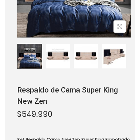
a
i
c
d
i
o
ó
n
os
Respaldo de Cama Super King
New Zen
$
549.990
Set Respaldo Cama New Zen Super King Empotrado