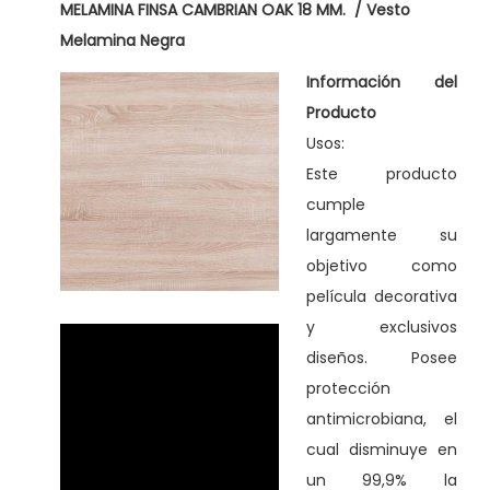
MELAMINA FINSA CAMBRIAN OAK 18 MM. / Vesto
e
Melamina Negra
n
Información del
c
Producto
a
Usos:
n
Este producto
t
cumple
i
largamente su
d
objetivo como
a
película decorativa
d
y exclusivos
diseños. Posee
protección
antimicrobiana, el
cual disminuye en
un 99,9% la