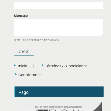
o
m
b
r
Mensaje
e
T
e
l
é
f
o
0 de 300 palabras máximas.
n
o
Enviar
N
o
m
•
•
b
Inicio
|
Términos & Condiciones
|
r
e
•
Contáctanos
Pago