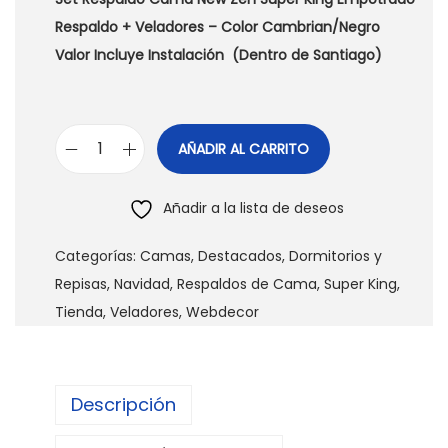
Respaldo + Veladores – Color Cambrian/Negro
Valor Incluye Instalación (Dentro de Santiago)
AÑADIR AL CARRITO
R
e
Añadir a la lista de deseos
s
p
Categorías:
Camas
,
Destacados
,
Dormitorios y
a
Repisas
,
Navidad
,
Respaldos de Cama
,
Super King
,
l
Tienda
,
Veladores
,
Webdecor
d
o
d
Descripción
e
C