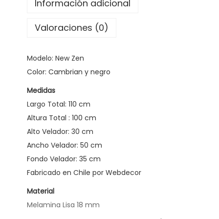
Información adicional
a
m
Valoraciones (0)
a
S
Modelo: New Zen
u
Color: Cambrian y negro
p
Medidas
e
Largo Total: 110 cm
r
Altura Total : 100 cm
K
Alto Velador: 30 cm
i
Ancho Velador: 50 cm
n
Fondo Velador: 35 cm
g
Fabricado en Chile por Webdecor
N
e
Material
w
Melamina Lisa 18 mm
Z