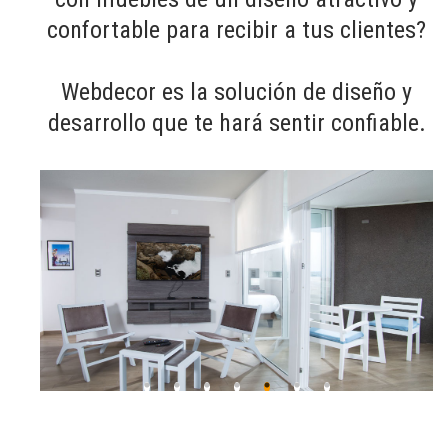
a
i
confortable para recibir a tus clientes?
c
d
i
o
Webdecor es la solución de diseño y
ó
desarrollo que te hará sentir confiable.
n
os