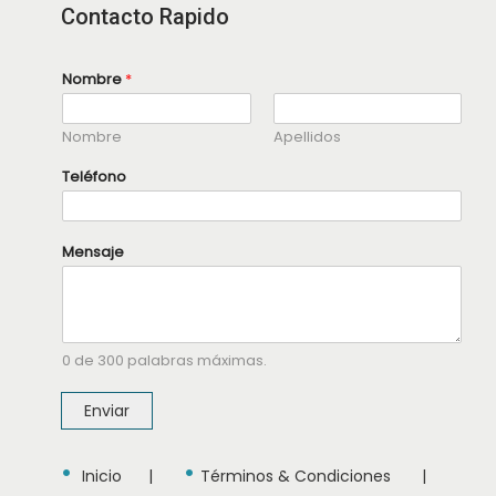
Contacto Rapido
Nombre
*
Nombre
Apellidos
N
Teléfono
o
m
b
r
Mensaje
e
M
e
n
s
a
j
0 de 300 palabras máximas.
e
M
Enviar
e
n
s
•
•
a
Inicio
|
Términos & Condiciones
|
j