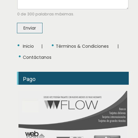
b
r
e
0 de 300 palabras máximas.
M
e
Enviar
n
s
a
•
•
j
Inicio
|
Términos & Condiciones
|
e
•
Contáctanos
Pago