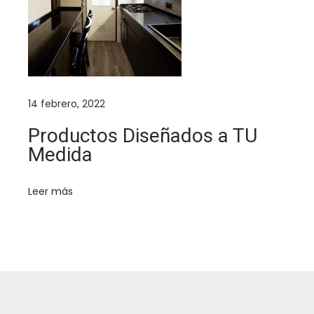
d
u
n
a
r
e
s
g
14 febrero, 2022
a
l
Productos Diseñados a TU
o
Medida
a
t
Leer más
u
m
e
d
i
d