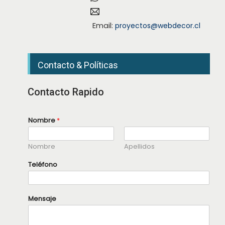
Email:
proyectos@webdecor.cl
Contacto & Políticas
Contacto Rapido
Nombre
*
Nombre
Apellidos
N
Teléfono
o
m
b
r
Mensaje
e
N
o
m