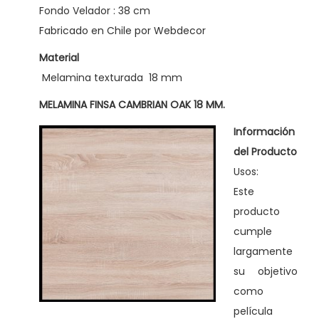
d
Fondo Velador : 38 cm
o
Fabricado en Chile por Webdecor
r
Material
e
Melamina texturada 18 mm
s
+
MELAMINA FINSA CAMBRIAN OAK 18 MM.
B
Información
a
del Producto
s
Usos:
e
Este
-
producto
Z
cumple
e
largamente
n
su objetivo
s
como
u
película