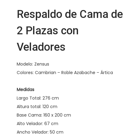
d
e
Respaldo de Cama de
2
P
2 Plazas con
l
Veladores
a
z
a
Modelo: Zensus
s
Colores: Cambrian – Roble Azabache – Ártica
c
o
Medidas
n
Largo Total: 276 cm
V
Altura total: 120 cm
e
Base Cama: 160 x 200 cm
l
Alto Velador: 67 cm
a
Ancho Velador: 50 cm