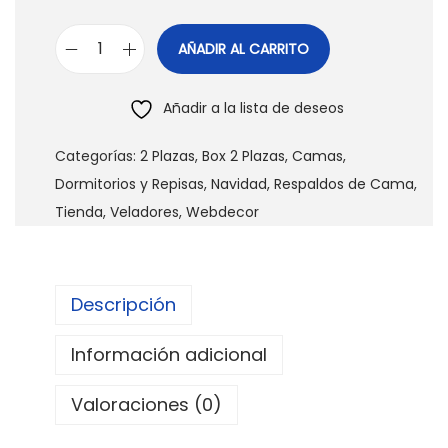
AÑADIR AL CARRITO
R
e
Añadir a la lista de deseos
s
p
Categorías:
2 Plazas
,
Box 2 Plazas
,
Camas
,
a
Dormitorios y Repisas
,
Navidad
,
Respaldos de Cama
,
l
Tienda
,
Veladores
,
Webdecor
d
o
d
Descripción
e
C
Información adicional
a
m
Valoraciones (0)
a