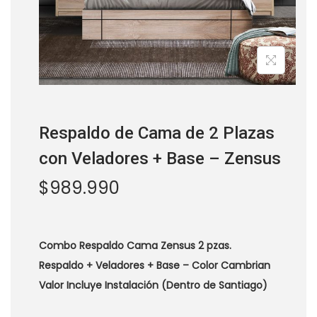
a
i
c
d
i
o
ó
n
os
Respaldo de Cama de 2 Plazas
con Veladores + Base – Zensus
$
989.990
Combo Respaldo Cama Zensus 2 pzas.
Respaldo + Veladores + Base – Color Cambrian
Valor Incluye Instalación (Dentro de Santiago)