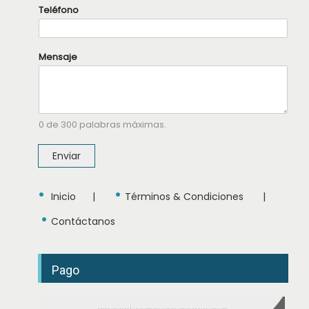
Teléfono
N
Mensaje
o
m
b
r
e
T
0 de 300 palabras máximas.
e
l
é
Enviar
f
o
n
•
•
o
Inicio
|
Términos & Condiciones
|
T
•
e
Contáctanos
l
é
f
o
Pago
n
o