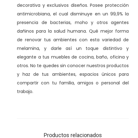
s
decorativa y exclusivos diseños. Posee protección
c
antimicrobiana, el cual disminuye en un 99,9% la
a
presencia de bacterias, moho y otros agentes
n
dañinos para la salud humana. Qué mejor forma
t
de renovar tus ambientes con esta variedad de
i
melamina, y darle así un toque distintivo y
d
elegante a tus muebles de cocina, baño, oficina y
a
otros. No te quedes sin conocer nuestros productos
d
y haz de tus ambientes, espacios únicos para
compartir con tu familia, amigos o personal del
trabajo.
Productos relacionados