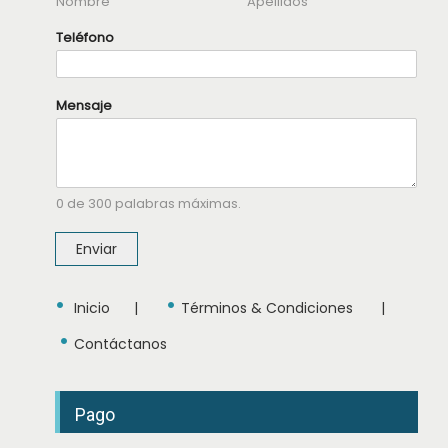
Nombre
Apellidos
Teléfono
N
Mensaje
o
m
b
r
e
M
0 de 300 palabras máximas.
e
n
s
Enviar
a
j
e
•
•
T
Inicio
|
Términos & Condiciones
|
e
•
l
Contáctanos
é
f
o
n
Pago
o