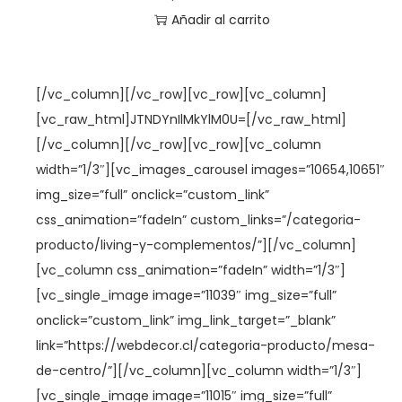
Añadir al carrito
[/vc_column][/vc_row][vc_row][vc_column]
[vc_raw_html]JTNDYnIlMkYlM0U=[/vc_raw_html]
[/vc_column][/vc_row][vc_row][vc_column
width=”1/3″][vc_images_carousel images=”10654,10651″
img_size=”full” onclick=”custom_link”
css_animation=”fadeIn” custom_links=”/categoria-
producto/living-y-complementos/”][/vc_column]
[vc_column css_animation=”fadeIn” width=”1/3″]
[vc_single_image image=”11039″ img_size=”full”
onclick=”custom_link” img_link_target=”_blank”
link=”https://webdecor.cl/categoria-producto/mesa-
de-centro/”][/vc_column][vc_column width=”1/3″]
[vc_single_image image=”11015″ img_size=”full”