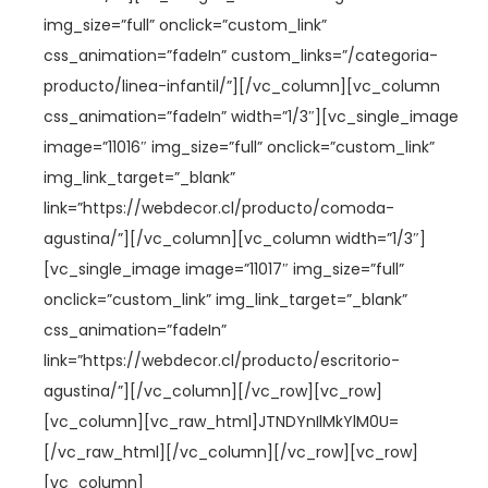
img_size=”full” onclick=”custom_link”
css_animation=”fadeIn” custom_links=”/categoria-
producto/linea-infantil/”][/vc_column][vc_column
css_animation=”fadeIn” width=”1/3″][vc_single_image
image=”11016″ img_size=”full” onclick=”custom_link”
img_link_target=”_blank”
link=”https://webdecor.cl/producto/comoda-
agustina/”][/vc_column][vc_column width=”1/3″]
[vc_single_image image=”11017″ img_size=”full”
onclick=”custom_link” img_link_target=”_blank”
css_animation=”fadeIn”
link=”https://webdecor.cl/producto/escritorio-
agustina/”][/vc_column][/vc_row][vc_row]
[vc_column][vc_raw_html]JTNDYnIlMkYlM0U=
[/vc_raw_html][/vc_column][/vc_row][vc_row]
[vc_column]