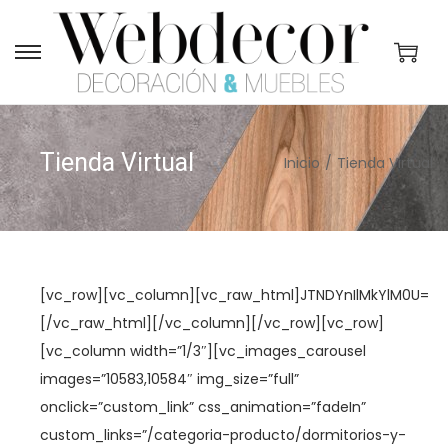
S
S
a
a
l
l
t
t
Tienda Virtual
Inicio
/
Tienda Virtual
a
a
r
r
a
a
l
l
a
c
[vc_row][vc_column][vc_raw_html]JTNDYnIlMkYlM0U=
n
o
[/vc_raw_html][/vc_column][/vc_row][vc_row]
a
n
[vc_column width=”1/3″][vc_images_carousel
v
t
images=”10583,10584″ img_size=”full”
e
e
onclick=”custom_link” css_animation=”fadeIn”
g
n
custom_links=”/categoria-producto/dormitorios-y-