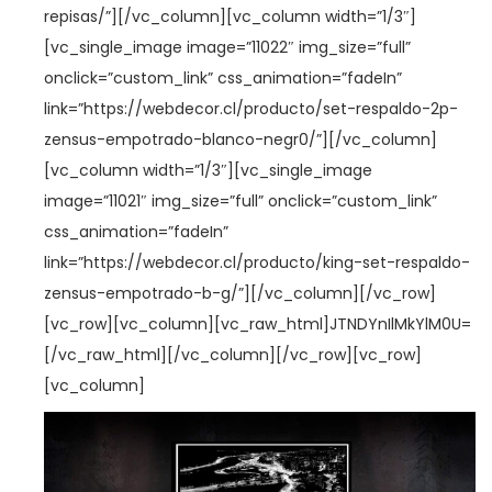
a
i
repisas/”][/vc_column][vc_column width=”1/3″]
c
d
[vc_single_image image=”11022″ img_size=”full”
i
o
onclick=”custom_link” css_animation=”fadeIn”
ó
link=”https://webdecor.cl/producto/set-respaldo-2p-
n
zensus-empotrado-blanco-negr0/”][/vc_column]
os
[vc_column width=”1/3″][vc_single_image
image=”11021″ img_size=”full” onclick=”custom_link”
css_animation=”fadeIn”
link=”https://webdecor.cl/producto/king-set-respaldo-
zensus-empotrado-b-g/”][/vc_column][/vc_row]
[vc_row][vc_column][vc_raw_html]JTNDYnIlMkYlM0U=
[/vc_raw_html][/vc_column][/vc_row][vc_row]
[vc_column]