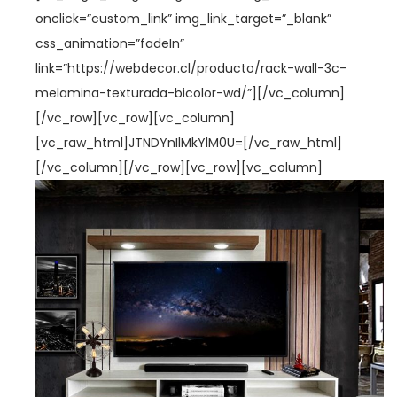
onclick=”custom_link” img_link_target=”_blank”
css_animation=”fadeIn”
link=”https://webdecor.cl/producto/rack-wall-3c-
melamina-texturada-bicolor-wd/”][/vc_column]
[/vc_row][vc_row][vc_column]
[vc_raw_html]JTNDYnIlMkYlM0U=[/vc_raw_html]
[/vc_column][/vc_row][vc_row][vc_column]