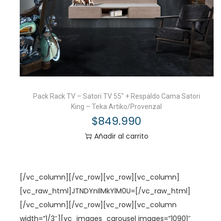
Pack Rack TV – Satori TV 55″ + Respaldo Cama Satori
King – Teka Artiko/Provenzal
$
849.990
Añadir al carrito
[/vc_column][/vc_row][vc_row][vc_column]
[vc_raw_html]JTNDYnIlMkYlM0U=[/vc_raw_html]
[/vc_column][/vc_row][vc_row][vc_column
width=”1/3″][vc_images_carousel images=”10901″