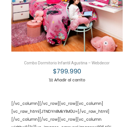
Combo Dormitorio Infantil Agustina – Webdecor
$
799.990
Añadir al carrito
[/vc_column][/vc_row][vc_row][vc_column]
[vc_raw_html]JTNDYnIlMkYlM0U=[/vc_raw_html]
[/vc_column][/vc_row][vc_row][vc_column