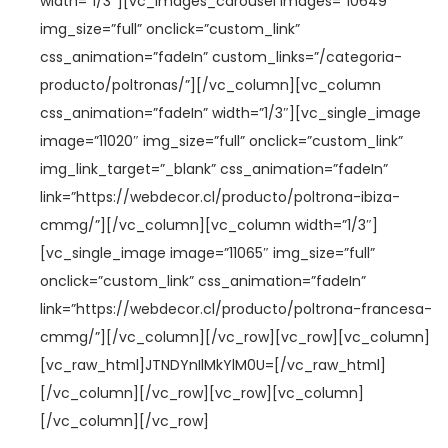
width=”1/3″][vc_images_carousel images=”10649″
img_size=”full” onclick=”custom_link”
css_animation=”fadeIn” custom_links=”/categoria-
producto/poltronas/”][/vc_column][vc_column
css_animation=”fadeIn” width=”1/3″][vc_single_image
image=”11020″ img_size=”full” onclick=”custom_link”
img_link_target=”_blank” css_animation=”fadeIn”
link=”https://webdecor.cl/producto/poltrona-ibiza-
cmmg/”][/vc_column][vc_column width=”1/3″]
[vc_single_image image=”11065″ img_size=”full”
onclick=”custom_link” css_animation=”fadeIn”
link=”https://webdecor.cl/producto/poltrona-francesa-
cmmg/”][/vc_column][/vc_row][vc_row][vc_column]
[vc_raw_html]JTNDYnIlMkYlM0U=[/vc_raw_html]
[/vc_column][/vc_row][vc_row][vc_column]
[/vc_column][/vc_row]