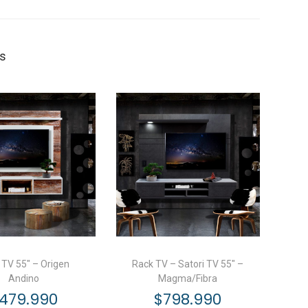
r
o
v
os
e
n
z
a
l
c
a
n
t
i
d
 TV 55″ – Origen
Rack TV – Satori TV 55″ –
a
Andino
Magma/Fibra
d
479.990
$
798.990