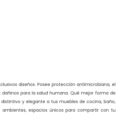
i
n
g
-
T
e
k
a
A
r
lusivos diseños. Posee protección antimicrobiana, el
t
es dañinos para la salud humana. Qué mejor forma de
i
distintivo y elegante a tus muebles de cocina, baño,
k
s ambientes, espacios únicos para compartir con tu
o
/
P