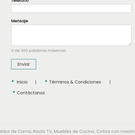
Teléfono
o
M
e
n
Mensaje
s
a
j
e
T
e
0 de 300 palabras máximas.
l
é
f
Enviar
o
n
o
•
•
Inicio
|
Términos & Condiciones
|
•
Contáctanos
dos de Cama, Racks TV, Muebles de Cocina. Cotiza con nosotros