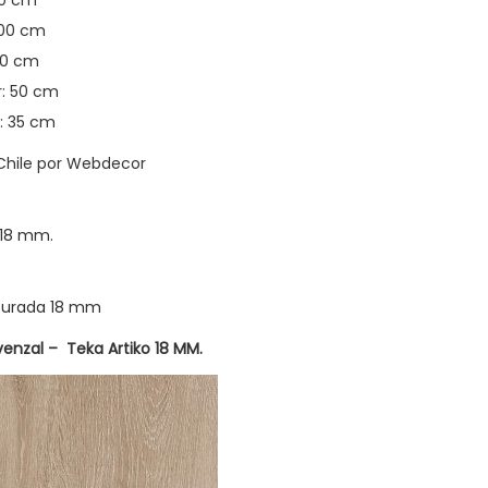
10 cm
 100 cm
 30 cm
: 50 cm
: 35 cm
Chile por Webdecor
 18 mm.
turada 18 mm
enzal – Teka Artiko
18 MM.