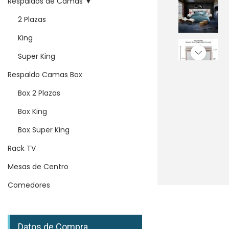
Respaldos de Camas ▼
a
i
d
c
d
2 Plazas
a
i
o
p
King
ó
a
Super King
n
r
Respaldo Camas Box
a
:
Box 2 Plazas
Box King
Box Super King
Rack TV
Mesas de Centro
Comedores
Datos de Compra