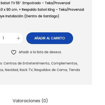
 Satori TV 55″ Empotrado – Teka/Provenzal
40 x 90 cm. +
Respaldo Satori King – Teka/Provenzal
luye Instalación (Dentro de Santiago)
AÑADIR AL CARRITO
P
a
Añadir a la lista de deseos
c
k
s:
Centros de Entretenimiento
,
Complementos
,
R
os
,
Navidad
,
Rack TV
,
Respaldos de Cama
,
Tienda
a
c
k
T
Valoraciones (0)
V