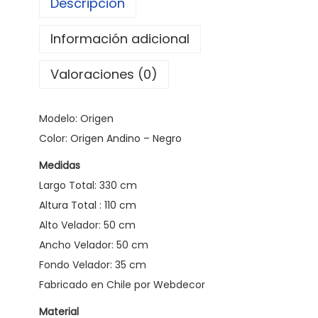
Descripción
a
m
Información adicional
a
S
Valoraciones (0)
u
p
Modelo: Origen
e
Color: Origen Andino – Negro
r
Medidas
K
Largo Total: 330 cm
i
Altura Total : 110 cm
n
Alto Velador: 50 cm
g
Ancho Velador: 50 cm
O
Fondo Velador: 35 cm
r
Fabricado en Chile por Webdecor
i
g
Material