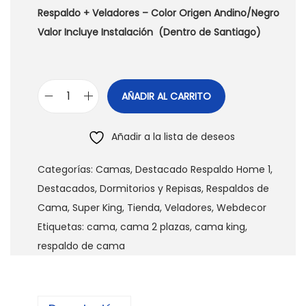
Respaldo + Veladores – Color Origen Andino/Negro
Valor Incluye Instalación (Dentro de Santiago)
AÑADIR AL CARRITO
R
e
Añadir a la lista de deseos
s
p
Categorías:
Camas
,
Destacado Respaldo Home 1
,
a
Destacados
,
Dormitorios y Repisas
,
Respaldos de
l
Cama
,
Super King
,
Tienda
,
Veladores
,
Webdecor
d
Etiquetas:
cama
,
cama 2 plazas
,
cama king
,
o
respaldo de cama
d
e
C