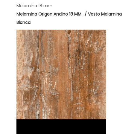
e
Melamina 18 mm
n
Melamina Origen Andino 18 MM. / Vesto Melamina
-
Blanca
O
r
i
g
e
n
A
n
d
i
n
o
-