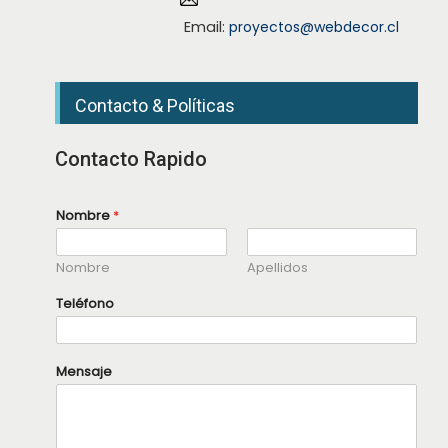
Email:
proyectos@webdecor.cl
Contacto & Políticas
Contacto Rapido
Nombre
*
Nombre
Apellidos
Teléfono
*
Mensaje
N
o
m
b
r