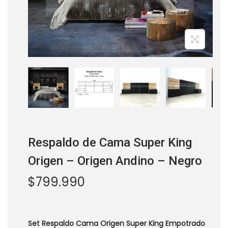
a
i
c
d
i
o
ó
n
os
Respaldo de Cama Super King
Origen – Origen Andino – Negro
$
799.990
Set Respaldo Cama Origen Super King Empotrado