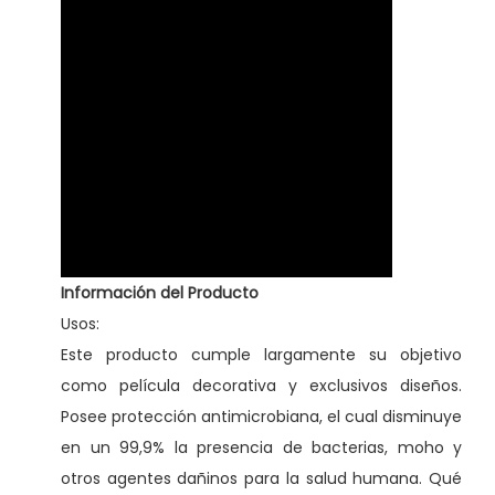
N
e
g
r
o
c
a
n
t
Información del Producto
i
Usos:
d
Este producto cumple largamente su objetivo
a
como película decorativa y exclusivos diseños.
d
Posee protección antimicrobiana, el cual disminuye
en un 99,9% la presencia de bacterias, moho y
otros agentes dañinos para la salud humana. Qué