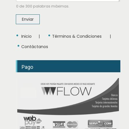
e
0 de 300 palabras máximas.
M
e
n
Enviar
s
a
j
•
•
e
Inicio
|
Términos & Condiciones
|
•
Contáctanos
Pago