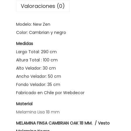
m
Valoraciones (0)
a
K
Modelo: New Zen
i
Color: Cambrian y negro
n
Medidas
g
Largo Total: 290 cm
N
Altura Total : 100 cm
e
Alto Velador: 30 cm
w
Ancho Velador: 50 cm
Z
Fondo Velador: 35 cm
e
Fabricado en Chile por Webdecor
n
c
Material
a
Melamina Lisa 18 mm
n
MELAMINA FINSA CAMBRIAN OAK 18 MM. / Vesto
t