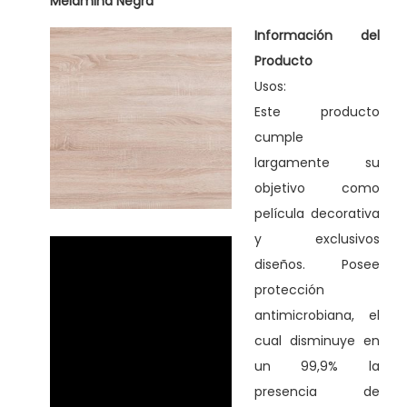
Melamina Negra
i
Información del
d
Producto
a
Usos:
d
Este producto
cumple
largamente su
objetivo como
película decorativa
y exclusivos
diseños. Posee
protección
antimicrobiana, el
cual disminuye en
un 99,9% la
presencia de