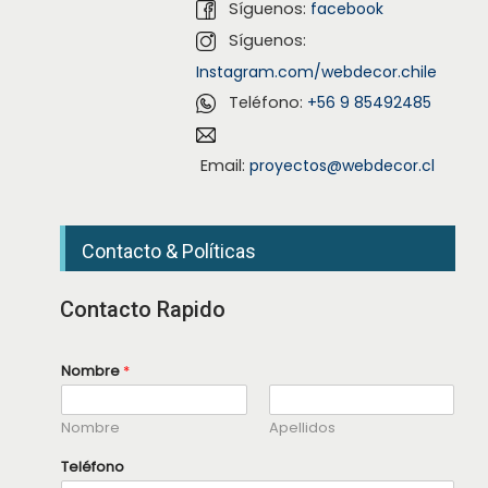
Síguenos:
facebook
Síguenos:
Instagram.com/webdecor.chile
Teléfono:
+56 9 85492485
Email:
proyectos@webdecor.cl
Contacto & Políticas
Contacto Rapido
N
Nombre
*
o
m
b
Nombre
Apellidos
r
e
N
Teléfono
o