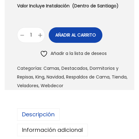
Valor Incluye Instalación (Dentro de Santiago)
AÑADIR AL CARRITO
R
e
Añadir a la lista de deseos
s
p
Categorías:
Camas
,
Destacados
,
Dormitorios y
a
Repisas
,
King
,
Navidad
,
Respaldos de Cama
,
Tienda
,
l
Veladores
,
Webdecor
d
o
d
Descripción
e
C
Información adicional
a