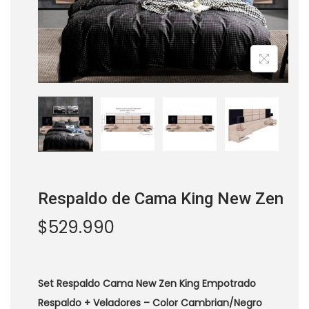
a
i
c
d
i
o
ó
n
os
Respaldo de Cama King New Zen
$
529.990
Set Respaldo Cama New Zen King Empotrado
Respaldo + Veladores – Color Cambrian/Negro