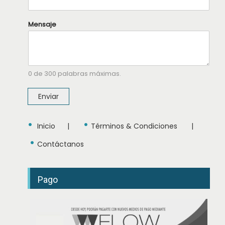
m
b
r
Mensaje
e
*
0 de 300 palabras máximas.
Enviar
•
•
Inicio
|
Términos & Condiciones
|
•
Contáctanos
Pago