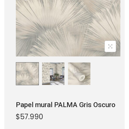
a
i
c
d
i
o
ó
n
os
Papel mural PALMA Gris Oscuro
$
57.990