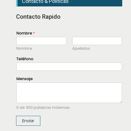
Contacto & Políticas
Contacto Rapido
M
Nombre
*
e
n
s
Nombre
Apellidos
a
j
e
Teléfono
M
e
n
s
Mensaje
a
j
e
*
0 de 300 palabras máximas.
Enviar