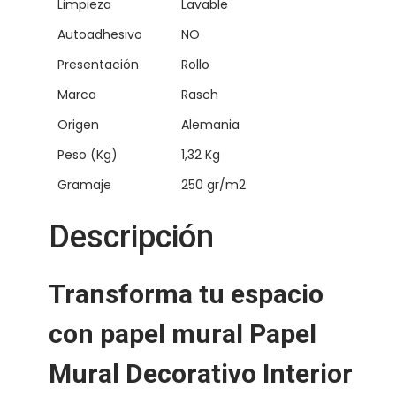
Limpieza
Lavable
s
c
Autoadhesivo
NO
u
Presentación
Rollo
r
Marca
Rasch
o
Origen
Alemania
c
Peso (Kg)
1,32 Kg
a
n
Gramaje
250 gr/m2
t
Descripción
i
d
a
Transforma tu espacio
d
con papel mural Papel
Mural Decorativo Interior