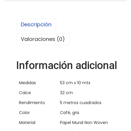
l
m
u
Descripción
r
a
Valoraciones (0)
l
P
A
Información adicional
L
M
Medidas
53 cm x 10 mts
A
G
Calce
32 cm
r
Rendimiento
5 metros cuadrados
i
Color
Café, gris
s
Material
Papel Mural Non Woven
O