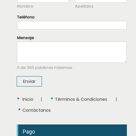
Nombre
Apellidos
T
Teléfono
e
l
é
f
Mensaje
o
n
o
M
e
n
s
0 de 300 palabras máximas.
a
j
Enviar
e
M
e
•
•
n
Inicio
|
Términos & Condiciones
|
s
a
•
Contáctanos
j
e
Pago