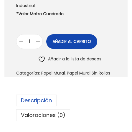
Industrial.
*Valor Metro Cuadrado
AÑADIR AL CARRITO
P
a
Añadir a la lista de deseos
p
e
Categorías:
Papel Mural
,
Papel Mural Sin Rollos
l
M
u
Descripción
r
a
Valoraciones (0)
l
L