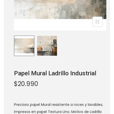
a
i
c
d
i
o
ó
n
os
Papel Mural Ladrillo Industrial
$
20.990
Precioso papel Mural resistente a roces y lavables,
impresos en papel Textura Lino. Motivo de Ladrillo