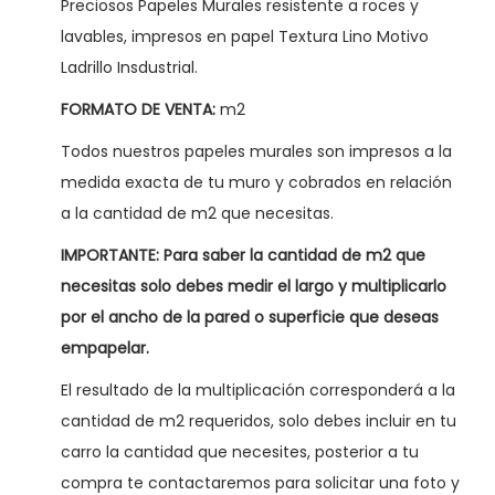
Preciosos Papeles Murales resistente a roces y
a
lavables, impresos en papel Textura Lino Motivo
d
Ladrillo Insdustrial.
r
i
FORMATO DE VENTA:
m2
l
Todos nuestros papeles murales son impresos a la
l
medida exacta de tu muro y cobrados en relación
o
a la cantidad de m2 que necesitas.
I
IMPORTANTE:
Para saber la cantidad de m2 que
n
necesitas solo debes medir el largo y multiplicarlo
d
por el ancho de la pared o superficie que deseas
u
empapelar.
s
t
El resultado de la multiplicación corresponderá a la
r
cantidad de m2 requeridos, solo debes incluir en tu
i
carro la cantidad que necesites, posterior a tu
a
compra te contactaremos para solicitar una foto y