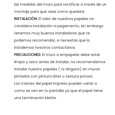
l
las medidas del muro para rectificar a través de un
c
montaje para que veas como quedará.
a
INSTALACIÓN:
El valor de nuestros papeles no
n
considera instalación ni pegamento, sin embargo
t
tenemos muy buenos instaladores que te
i
podemos recomendar, si necesitas que lo
d
instalemos nosotros contactanos.
a
PRECAUCIONES:
El muro a empapelar debe estar
d
limpio y seco antes de instalar, no recomendamos
instalar nuestro papeles ( ni ninguno) en muros
pintados con pintura látex o textura porosa.
Los Colores del papel impreso pueden variar a
como se ven en tu pantalla ya que el papel tiene
una terminación Matte.