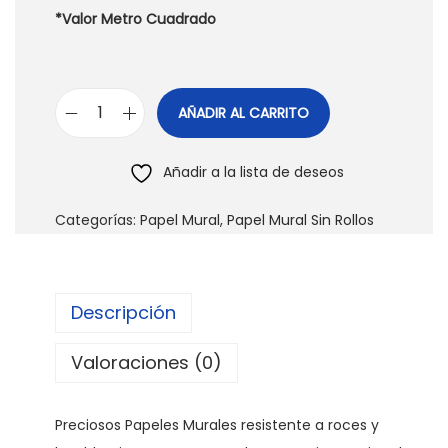
*Valor Metro Cuadrado
AÑADIR AL CARRITO
P
a
Añadir a la lista de deseos
p
e
Categorías:
Papel Mural
,
Papel Mural Sin Rollos
l
M
u
Descripción
r
a
Valoraciones (0)
l
F
Preciosos Papeles Murales resistente a roces y
l