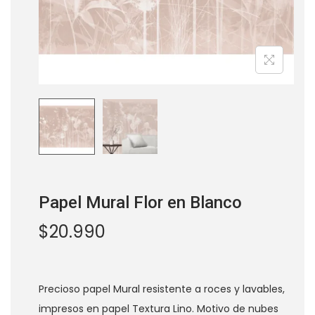
a
i
c
d
i
o
ó
n
os
Papel Mural Flor en Blanco
$
20.990
Precioso papel Mural resistente a roces y lavables,
impresos en papel Textura Lino. Motivo de nubes