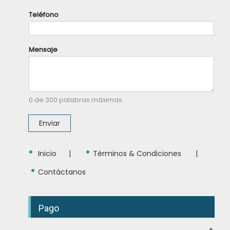
Teléfono
M
Mensaje
e
n
s
a
j
e
0 de 300 palabras máximas.
N
o
m
Enviar
b
r
e
•
•
T
Inicio
|
Términos & Condiciones
|
e
•
l
Contáctanos
é
f
o
n
Pago
o