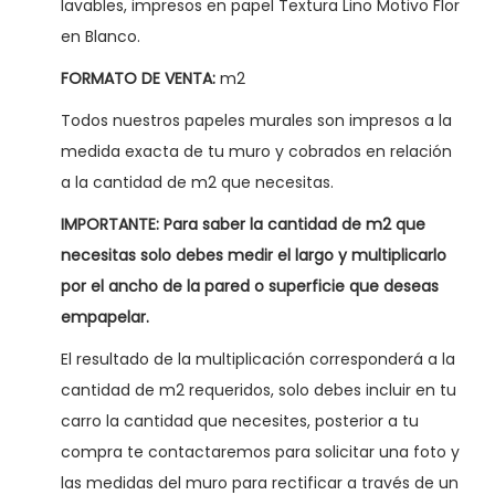
lavables, impresos en papel Textura Lino Motivo Flor
o
en Blanco.
r
e
FORMATO DE VENTA:
m2
n
Todos nuestros papeles murales son impresos a la
B
medida exacta de tu muro y cobrados en relación
l
a la cantidad de m2 que necesitas.
a
IMPORTANTE:
Para saber la cantidad de m2 que
n
necesitas solo debes medir el largo y multiplicarlo
c
por el ancho de la pared o superficie que deseas
o
empapelar.
c
a
El resultado de la multiplicación corresponderá a la
n
cantidad de m2 requeridos, solo debes incluir en tu
t
carro la cantidad que necesites, posterior a tu
i
compra te contactaremos para solicitar una foto y
d
las medidas del muro para rectificar a través de un