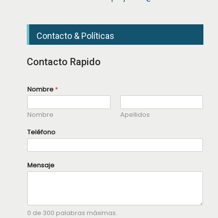
Contacto & Políticas
Contacto Rapido
M
Nombre
*
e
n
s
Nombre
Apellidos
a
j
e
Teléfono
T
e
l
é
Mensaje
f
o
n
o
N
o
0 de 300 palabras máximas.
m