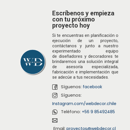
a
i
c
d
Escríbenos y empieza
con tu próximo
i
o
proyecto hoy
ó
n
Si te encuentras en planificación o
os
ejecución de un proyecto,
contáctanos y junto a nuestro
experimentado equipo
de
diseñadores
y decoradores te
brindaremos una solución integral
de asesoría especializada,
fabricación e implementación que
se adecúe a tus necesidades.
Síguenos:
facebook
Síguenos:
Instagram.com/webdecor.chile
Teléfono:
+56 9 85492485
Email:
proyectos@webdecor.cl