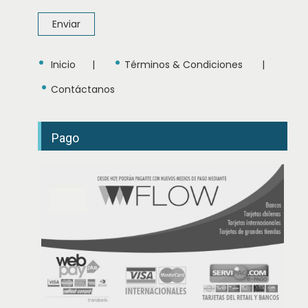
b
r
Enviar
e
•
•
Inicio
|
Términos & Condiciones
|
•
Contáctanos
Pago