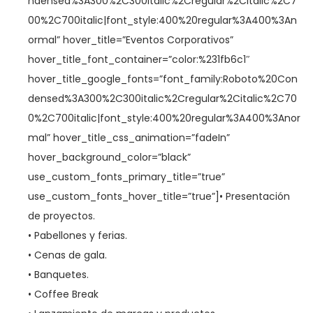
ndensed%3A300%2C300italic%2Cregular%2Citalic%2C7
00%2C700italic|font_style:400%20regular%3A400%3An
ormal” hover_title=”Eventos Corporativos”
hover_title_font_container=”color:%231fb6c1″
hover_title_google_fonts=”font_family:Roboto%20Con
densed%3A300%2C300italic%2Cregular%2Citalic%2C70
0%2C700italic|font_style:400%20regular%3A400%3Anor
mal” hover_title_css_animation=”fadeIn”
hover_background_color=”black”
use_custom_fonts_primary_title=”true”
use_custom_fonts_hover_title=”true”]• Presentación
de proyectos.
• Pabellones y ferias.
• Cenas de gala.
• Banquetes.
• Coffee Break