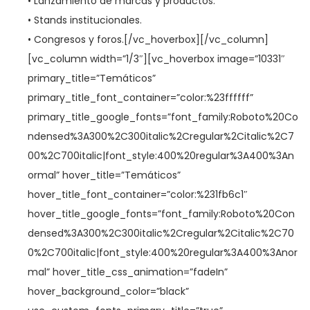
• Lanzamiento de marcas y productos.
• Stands institucionales.
• Congresos y foros.[/vc_hoverbox][/vc_column]
[vc_column width=”1/3″][vc_hoverbox image=”10331″
primary_title=”Temáticos”
primary_title_font_container=”color:%23ffffff”
primary_title_google_fonts=”font_family:Roboto%20Co
ndensed%3A300%2C300italic%2Cregular%2Citalic%2C7
00%2C700italic|font_style:400%20regular%3A400%3An
ormal” hover_title=”Temáticos”
hover_title_font_container=”color:%231fb6c1″
hover_title_google_fonts=”font_family:Roboto%20Con
densed%3A300%2C300italic%2Cregular%2Citalic%2C70
0%2C700italic|font_style:400%20regular%3A400%3Anor
mal” hover_title_css_animation=”fadeIn”
hover_background_color=”black”