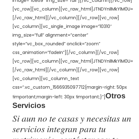
image=”10869″ img_size=”full”][/vc_column][/vc_row]
[vc_row][vc_column][vc_raw_html]JTNDYnIlMkYlM0U=
[/vc_raw_html][/vc_column][/vc_row][vc_row]
[vc_column][vc_single_image image=”10310″
img_size=”full” alignment=”center”
style=”vc_box_rounded” onclick=”zoom”
css_animation=”fadeIn”][/vc_column][/vc_row]
[vc_row][vc_column][vc_raw_html]JTNDYnIlMkYlM0U=
[/vc_raw_html][/vc_column][/vc_row][vc_row]
[vc_column][vc_column_text
css=”.vc_custom_1566935097712{margin-right: 50px
Otros
!important;margin-left: 30px !important;}”]
Servicios
Si aun no te casas y necesitas un
servicios integran para tu