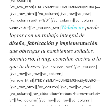
[vc_column]
[vc_raw_html]JTNDYnIlMkYlM0UlMEElM0NiciUyRiUzRQ==
[/vc_raw_html][/vc_column][/vc_row][vc_row]
[vc_column width=”1/6″][/vc_column][vc_column
Webdecor
puede
width=”5/6″][vc_column_text]
lograr con un trabajo integral de
diseño, fabricación y implementación
que obtengas tu hambientes soñados,
dormitorio, living, comedor, cocina o lo
que tu desees.
[/vc_column_text][/vc_column]
[/vc_row][vc_row][vc_column]
[vc_raw_html]JTNDYnIlMkYlM0UlMEElM0NiciUyRiUzRQ==
[/vc_raw_html][/vc_column][/vc_row][vc_row]
[vc_column][rev_slider alias=”mrbara-home-market-
v1″][/vc_column][/vc_row][vc_row][vc_column]