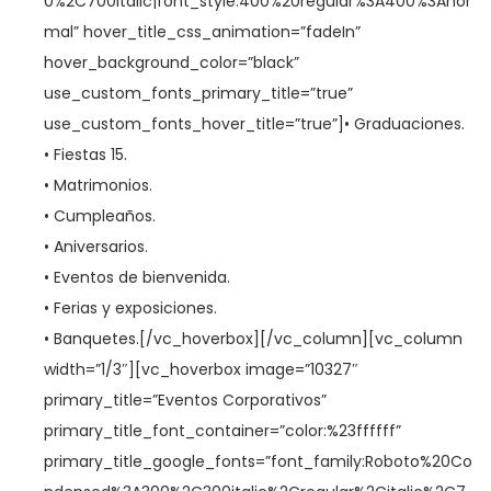
0%2C700italic|font_style:400%20regular%3A400%3Anor
mal” hover_title_css_animation=”fadeIn”
hover_background_color=”black”
use_custom_fonts_primary_title=”true”
use_custom_fonts_hover_title=”true”]• Graduaciones.
• Fiestas 15.
• Matrimonios.
• Cumpleaños.
• Aniversarios.
• Eventos de bienvenida.
• Ferias y exposiciones.
• Banquetes.[/vc_hoverbox][/vc_column][vc_column
width=”1/3″][vc_hoverbox image=”10327″
primary_title=”Eventos Corporativos”
primary_title_font_container=”color:%23ffffff”
primary_title_google_fonts=”font_family:Roboto%20Co