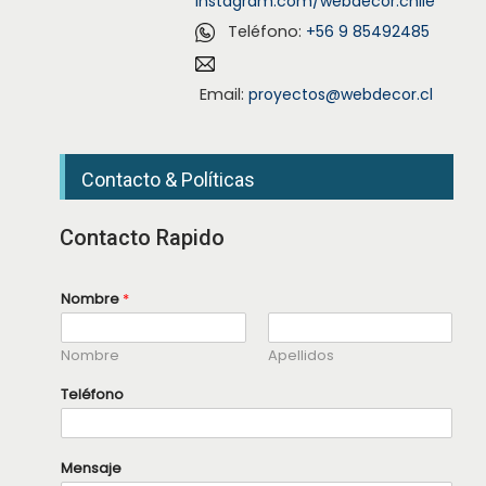
Instagram.com/webdecor.chile
Teléfono:
+56 9 85492485
Email:
proyectos@webdecor.cl
Contacto & Políticas
Contacto Rapido
N
Nombre
*
o
m
b
Nombre
Apellidos
r
e
M
Teléfono
e
n
s
a
Mensaje
j