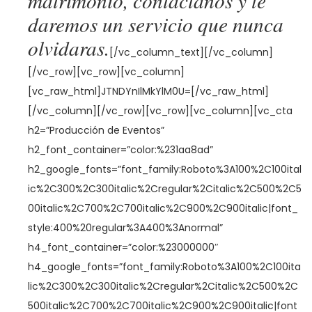
matrimonio, contáctanos y te
daremos un servicio que nunca
olvidaras.
[/vc_column_text][/vc_column]
[/vc_row][vc_row][vc_column]
[vc_raw_html]JTNDYnIlMkYlM0U=[/vc_raw_html]
[/vc_column][/vc_row][vc_row][vc_column][vc_cta
h2=”Producción de Eventos”
h2_font_container=”color:%231aa8ad”
h2_google_fonts=”font_family:Roboto%3A100%2C100ital
ic%2C300%2C300italic%2Cregular%2Citalic%2C500%2C5
00italic%2C700%2C700italic%2C900%2C900italic|font_
style:400%20regular%3A400%3Anormal”
h4_font_container=”color:%23000000″
h4_google_fonts=”font_family:Roboto%3A100%2C100ita
lic%2C300%2C300italic%2Cregular%2Citalic%2C500%2C
500italic%2C700%2C700italic%2C900%2C900italic|font