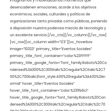
Imaginamos y materializamos momentos que
desencadenen emociones, acorde a los objetivos
económicos, sociales, culturales y políticos de
organizaciones tanto privadas como públicas, poniendo
a disposición nuestra poderosa mezcla de tecnología y
un excelente servicio.
[/vc_cta][/vc_column][/vc_row]
[vc_row][vc_column width=”1/3″][vc_hoverbox
image=”10323″ primary_title=”Eventos Sociales”
primary_title_font_container=”color:%23ffffff”
primary_title_google_fonts=”font_family:Roboto%20Co
ndensed%3A300%2C300italic%2Cregular%2Citalic%2C7
00%2C700italic|font_style:400%20regular%3A400%3An
ormal” hover_title=”Eventos Sociales”
hover_title_font_container=”color:%231fb6c1″
hover_title_google_fonts=”font_family:Roboto%20Con
densed%3A300%2C300italic%2Cregular%2Citalic%2C70