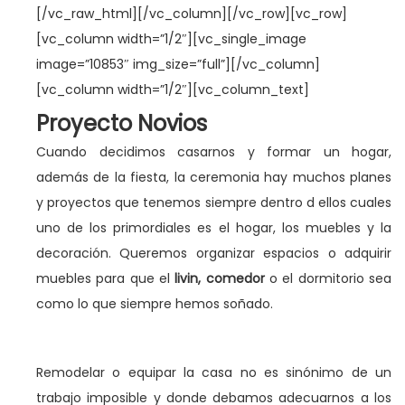
a
i
[/vc_raw_html][/vc_column][/vc_row][vc_row]
c
d
[vc_column width=”1/2″][vc_single_image
i
o
image=”10853″ img_size=”full”][/vc_column]
ó
[vc_column width=”1/2″][vc_column_text]
n
Proyecto Novios
os
Cuando decidimos casarnos y formar un hogar,
además de la fiesta, la ceremonia hay muchos planes
y proyectos que tenemos siempre dentro d ellos cuales
uno de los primordiales es el hogar, los muebles y la
decoración. Queremos organizar espacios o adquirir
muebles para que el
livin, comedor
o el dormitorio sea
como lo que siempre hemos soñado.
Remodelar o equipar la casa no es sinónimo de un
trabajo imposible y donde debamos adecuarnos a los