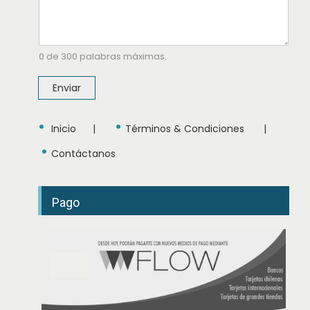
e
T
e
l
é
0 de 300 palabras máximas.
f
o
n
Enviar
o
•
•
Inicio
|
Términos & Condiciones
|
•
Contáctanos
Pago