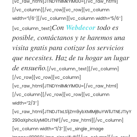
[vc_raw_html]JTNDYnIlMkYlM0U=[/vc_raw_html]
[/vc_column][/vc_row][vc_row][vc_column
width=”1/6″][/vc_column][vc_column width=”5/6″]
Con
Webdecor
todo es
[vc_column_text]
posible, contáctanos y te haremos una
visita gratis para cotizar los servicios
que necesites. Haz de tu hogar un lugar
de ensueño.
[/vc_column_text][/vc_column]
[/vc_row][vc_row][vc_column]
[vc_raw_html]JTNDYnIlMkYlM0U=[/vc_raw_html]
[/vc_column][/vc_row][vc_row][vc_column
width=”2/3″]
[vc_raw_html]JTNDJTIxLS1jZm9ybXMlMjBuYW1lJTNEJTIyY
290aXphciUyMi0tJTNF[/vc_raw_html][/vc_column]
[vc_column width=”1/3″][vc_single_image