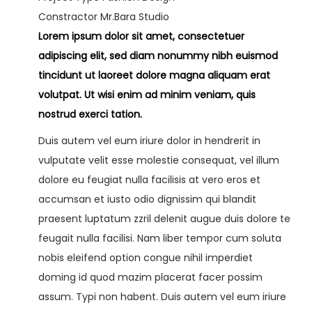
a
i
Constractor
Mr.Bara Studio
c
d
Lorem ipsum dolor sit amet, consectetuer
i
o
adipiscing elit, sed diam nonummy nibh euismod
ó
tincidunt ut laoreet dolore magna aliquam erat
n
os
volutpat. Ut wisi enim ad minim veniam, quis
nostrud exerci tation.
Duis autem vel eum iriure dolor in hendrerit in
vulputate velit esse molestie consequat, vel illum
dolore eu feugiat nulla facilisis at vero eros et
accumsan et iusto odio dignissim qui blandit
praesent luptatum zzril delenit augue duis dolore te
feugait nulla facilisi. Nam liber tempor cum soluta
nobis eleifend option congue nihil imperdiet
doming id quod mazim placerat facer possim
assum. Typi non habent. Duis autem vel eum iriure