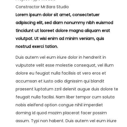
a
i
Constractor
Mr.Bara Studio
c
d
Lorem ipsum dolor sit amet, consectetuer
i
o
adipiscing elit, sed diam nonummy nibh euismod
ó
tincidunt ut laoreet dolore magna aliquam erat
n
os
volutpat. Ut wisi enim ad minim veniam, quis
nostrud exerci tation.
Duis autem vel eum iriure dolor in hendrerit in
vulputate velit esse molestie consequat, vel illum
dolore eu feugiat nulla facilisis at vero eros et
accumsan et iusto odio dignissim qui blandit
praesent luptatum zzril delenit augue duis dolore te
feugait nulla facilisi. Nam liber tempor cum soluta
nobis eleifend option congue nihil imperdiet
doming id quod mazim placerat facer possim
assum. Typi non habent. Duis autem vel eum iriure