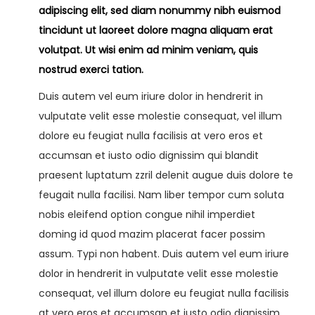
a
i
adipiscing elit, sed diam nonummy nibh euismod
c
d
tincidunt ut laoreet dolore magna aliquam erat
i
o
volutpat. Ut wisi enim ad minim veniam, quis
ó
nostrud exerci tation.
n
os
Duis autem vel eum iriure dolor in hendrerit in
vulputate velit esse molestie consequat, vel illum
dolore eu feugiat nulla facilisis at vero eros et
accumsan et iusto odio dignissim qui blandit
praesent luptatum zzril delenit augue duis dolore te
feugait nulla facilisi. Nam liber tempor cum soluta
nobis eleifend option congue nihil imperdiet
doming id quod mazim placerat facer possim
assum. Typi non habent. Duis autem vel eum iriure
dolor in hendrerit in vulputate velit esse molestie
consequat, vel illum dolore eu feugiat nulla facilisis
at vero eros et accumsan et iusto odio dignissim