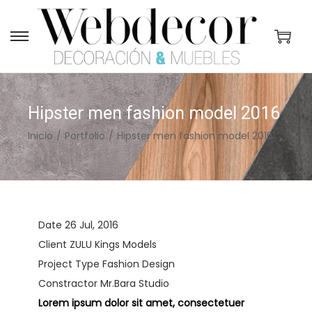
S
S
a
a
l
l
t
t
Hipster men fashion model 2016
a
a
Inicio
/
Portfolio
/
Hipster men fashion model 2016
r
r
a
a
l
l
a
c
n
o
Date
26 Jul, 2016
a
n
Client
ZULU Kings Models
v
t
Project Type
Fashion Design
e
e
Constractor
Mr.Bara Studio
g
n
Lorem ipsum dolor sit amet, consectetuer