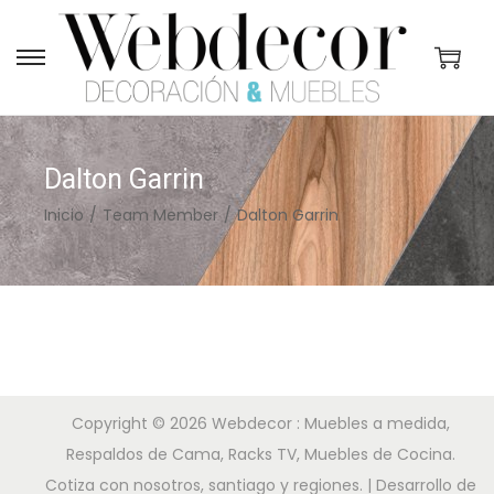
S
S
a
a
l
l
t
t
Dalton Garrin
a
a
Inicio
/
Team Member
/
Dalton Garrin
r
r
a
a
l
l
a
c
n
o
a
n
v
t
Copyright © 2026
Webdecor : Muebles a medida,
e
e
Respaldos de Cama, Racks TV, Muebles de Cocina.
g
n
Cotiza con nosotros, santiago y regiones.
| Desarrollo de