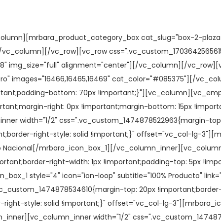
noscasino.cl/casinos-en-dolares-usd
proporciona una experien
lumn][mrbara_product_category_box cat_slug="box-2-plazas" 
ovechar bonificaciones exclusivas en una moneda estable. Estos
[/vc_column][/vc_row][vc_row css=".vc_custom_1703642565615
os personales y financieros de los jugadores. Además, muchos de
38" img_size="full" alignment="center"][/vc_column][/vc_ro
er lugar y en cualquier momento. La popularidad de los casinos 
tro" images="16466,16465,16469" cat_color="#085375"][/vc_c
cos tradicionales. Con una amplia gama de opciones de juego, bo
ortant;padding-bottom: 70px !important;}"][vc_column][vc_em
s chilenos que buscan disfrutar del emocionante mundo del jueg
ant;margin-right: 0px !important;margin-bottom: 15px !importa
inner width="1/2" css=".vc_custom_1474878522963{margin-top: 2
t;border-right-style: solid !important;}" offset="vc_col-lg-3"]
]Envío Nacional[/mrbara_icon_box_1][/vc_column_inner][vc_column
nt;border-right-width: 1px !important;padding-top: 5px !impor
on_box_1 style="4" icon="ion-loop" subtitle="100% Producto" link
c_custom_1474878534610{margin-top: 20px !important;border-ri
right-style: solid !important;}" offset="vc_col-lg-3"][mrbara_i
mn_inner][vc_column_inner width="1/2" css=".vc_custom_147487