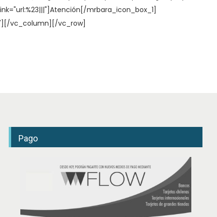
link="url:%23|||"]Atención[/mrbara_icon_box_1]
n"][/vc_column][/vc_row]
Pago