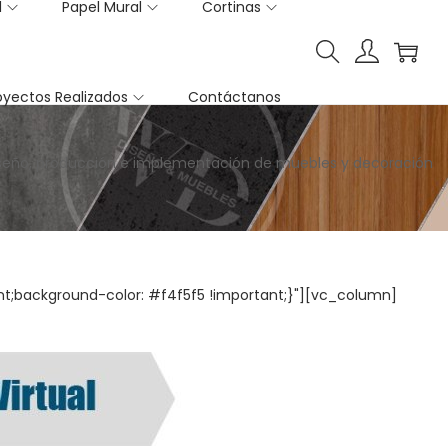
l
Papel Mural
Cortinas
oyectos Realizados
Contáctanos
seño, producción e implementación de muebles y decoración
;background-color: #f4f5f5 !important;}"][vc_column]