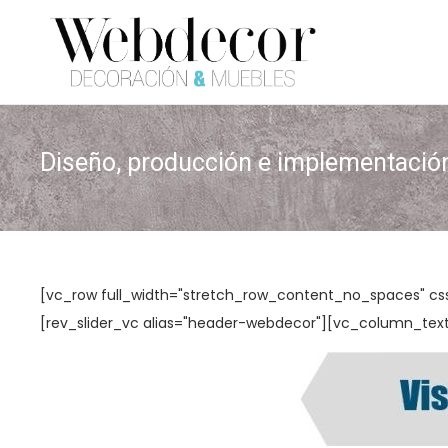
S
S
a
a
l
l
t
t
Diseño, producción e implementació
a
a
r
r
a
a
l
l
a
c
[vc_row full_width="stretch_row_content_no_spaces" cs
n
o
[rev_slider_vc alias="header-webdecor"][vc_column_tex
a
n
v
t
e
e
g
n