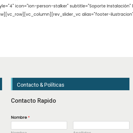
le="4" icon="ion-person-stalker" subtitle="Soporte Instalación" 
][vc_row][vc_column][rev_slider_vc alias="footer-ilustracio
Contacto & Políticas
Contacto Rapido
Nombre
*
Nombre
Apellidos