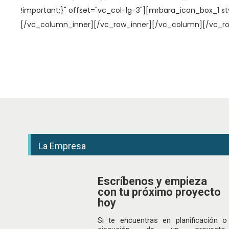
!important;}" offset="vc_col-lg-3"][mrbara_icon_box_1 sty
[/vc_column_inner][/vc_row_inner][/vc_column][/vc_row
La Empresa
Escríbenos y empieza
con tu próximo proyecto
hoy
Si te encuentras en planificación o