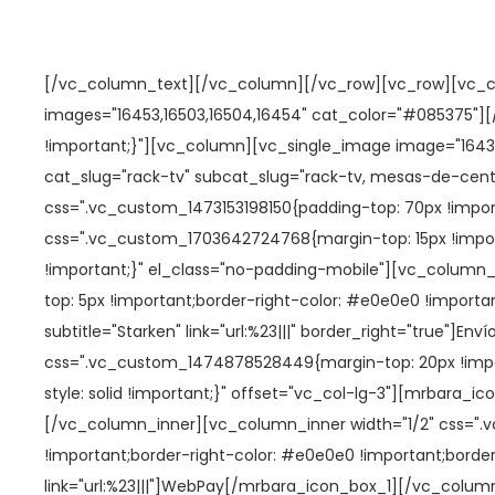
a
i
c
d
i
o
En resumen, jugar en casinos online en dólares en Chile
bo
[/vc_column_text][/vc_column][/vc_row][vc_row][vc_co
ó
posibilidad de disfrutar de una variedad de juegos y apr
images="16453,16503,16504,16454" cat_color="#085375"]
n
segura y confiable, garantizando la protección de los dat
!important;}"][vc_column][vc_single_image image="164
jugadores disfrutar de sus juegos favoritos desde cualqui
cat_slug="rack-tv" subcat_slug="rack-tv, mesas-de-cen
alternativa conveniente y emocionante a los casinos físi
css=".vc_custom_1473153198150{padding-top: 70px !imp
estos casinos son una opción atractiva para los jugadore
css=".vc_custom_1703642724768{margin-top: 15px !import
!important;}" el_class="no-padding-mobile"][vc_column_
top: 5px !important;border-right-color: #e0e0e0 !importan
subtitle="Starken" link="url:%23|||" border_right="true"
css=".vc_custom_1474878528449{margin-top: 20px !importa
style: solid !important;}" offset="vc_col-lg-3"][mrbara_ic
[/vc_column_inner][vc_column_inner width="1/2" css=".v
!important;border-right-color: #e0e0e0 !important;border-
link="url:%23|||"]WebPay[/mrbara_icon_box_1][/vc_colu