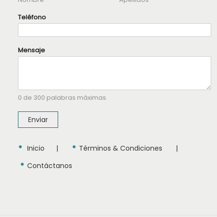
N
Teléfono
o
m
b
r
Mensaje
e
*
M
e
n
s
a
0 de 300 palabras máximas.
j
e
Enviar
•
•
Inicio
|
Términos & Condiciones
|
•
Contáctanos