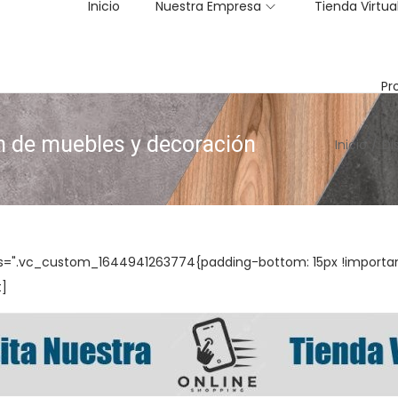
Inicio
Nuestra Empresa
Tienda Virtua
Pr
n de muebles y decoración
Inicio
/
Di
s=".vc_custom_1644941263774{padding-bottom: 15px !important
t]