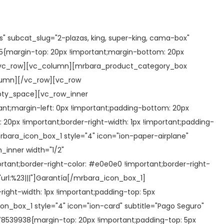
cia de juego emocionante, segura y conveniente, con la
subcat_slug="2-plazas, king, super-king, cama-box"
 casinos también suelen contar con una plataforma de juego
{margin-top: 20px !important;margin-bottom: 20px
 ellos ofrecen opciones de juego móvil, lo que permite a los
w][vc_row][vc_column][mrbara_product_category_box
online en dólares en Chile sigue creciendo, ya que ofrecen una
olumn][/vc_row][vc_row
nificaciones atractivas y una experiencia de juego segura,
pty_space][vc_row_inner
o en línea.
nt;margin-left: 0px !important;padding-bottom: 20px
0px !important;border-right-width: 1px !important;padding-
[mrbara_icon_box_1 style="4" icon="ion-paper-airplane"
_inner width="1/2"
tant;border-right-color: #e0e0e0 !important;border-right-
="url:%23|||"]Garantía[/mrbara_icon_box_1]
ght-width: 1px !important;padding-top: 5px
con_box_1 style="4" icon="ion-card" subtitle="Pago Seguro"
8539938{margin-top: 20px !important;padding-top: 5px