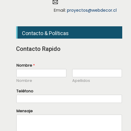
Email:
proyectos@webdecor.cl
Contacto & Políticas
Contacto Rapido
Nombre
*
Nombre
Apellidos
N
Teléfono
o
m
b
r
Mensaje
e
T
e
l
é