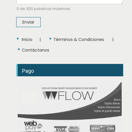
f
o
0 de 300 palabras máximas.
n
o
Enviar
N
o
m
•
•
b
Inicio
|
Términos & Condiciones
|
r
e
•
Contáctanos
Pago