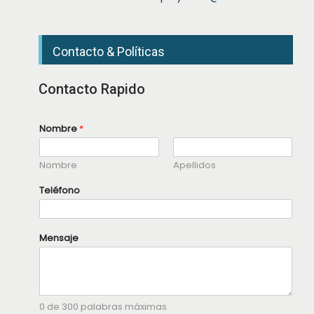
Contacto & Políticas
Contacto Rapido
Nombre
*
Nombre
Apellidos
Teléfono
*
Mensaje
*
M
e
n
s
a
0 de 300 palabras máximas.
j