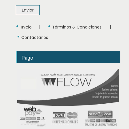
e
Enviar
•
•
Inicio
|
Términos & Condiciones
|
•
Contáctanos
Pago