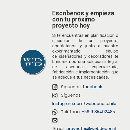
a
i
c
d
Escríbenos y empieza
con tu próximo
i
o
proyecto hoy
ó
n
Si te encuentras en planificación o
os
ejecución de un proyecto,
contáctanos y junto a nuestro
experimentado equipo
de
diseñadores
y decoradores te
brindaremos una solución integral
de asesoría especializada,
fabricación e implementación que
se adecúe a tus necesidades.
Síguenos:
facebook
Síguenos:
Instagram.com/webdecor.chile
Teléfono:
+56 9 85492485
Email:
proyectos@webdecor.cl