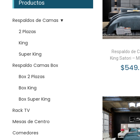
Productos
a
i
u
c
d
e
i
o
Respaldos de Camas ▼
d
ó
2 Plazas
a
n
p
King
a
Respaldo de 
Super King
King Satori – 
r
Respaldo Camas Box
$
549
a
:
Box 2 Plazas
Añadir a
Box King
Box Super King
Rack TV
Mesas de Centro
Comedores