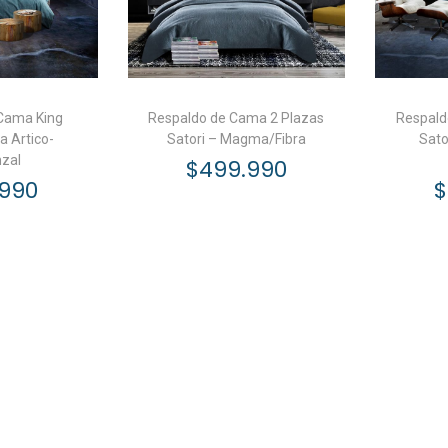
Cama King
Respaldo de Cama 2 Plazas
Respald
a Artico-
Satori – Magma/Fibra
Sato
zal
$
499.990
.990
$
Añadir al carrito
l carrito
A