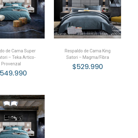
do de Cama Super
Respaldo de Cama King
tori – Teka Artico-
Satori – Magma/Fibra
Provenzal
$
529.990
549.990
Añadir al carrito
ñadir al carrito