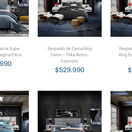
Cama Super
Respaldo de Cama King
Respal
Magma/Fibra
Satori – Teka Artico-
King Sa
Espresso
.990
$
529.990
$
l carrito
Añadir al carrito
A