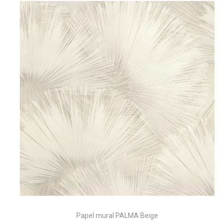
a
i
c
d
i
o
ó
n
os
Papel mural PALMA Beige