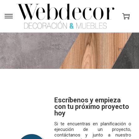
S
S
a
a
l
l
t
t
Inicio
/
a
a
r
r
a
a
l
l
a
c
n
o
Escríbenos y empieza
con tu próximo proyecto
a
n
hoy
v
t
Si te encuentras en planificación o
e
e
ejecución de un proyecto,
g
n
contáctanos y junto a nuestro