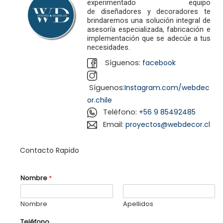
experimentado equipo
a
i
de
diseñadores
y decoradores te
c
d
brindaremos una solución integral de
asesoría especializada, fabricación e
i
o
implementación que se adecúe a tus
ó
necesidades.
n
Síguenos:
facebook
os
Síguenos:
Instagram.com/webdec
or.chile
Teléfono:
+56 9 85492485
Email:
proyectos@webdecor.cl
Contacto Rapido
T
Nombre
*
e
l
é
Nombre
Apellidos
f
o
n
Teléfono