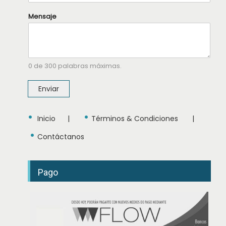
M
Mensaje
e
n
s
a
j
e
0 de 300 palabras máximas.
N
o
m
Enviar
b
r
e
•
•
T
Inicio
|
Términos & Condiciones
|
e
•
l
Contáctanos
é
f
o
n
Pago
o