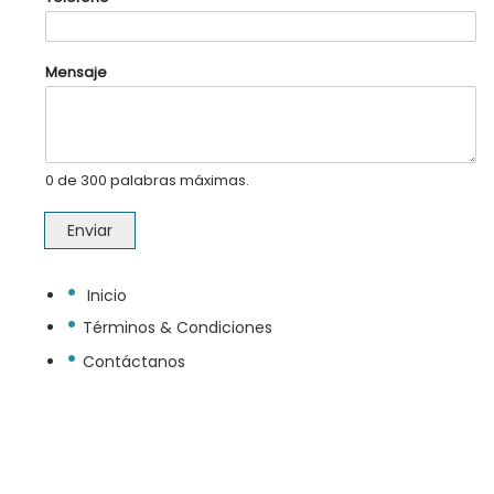
o
N
o
m
Mensaje
b
r
e
N
o
m
0 de 300 palabras máximas.
b
r
e
Enviar
•
Inicio
•
Términos & Condiciones
•
Contáctanos